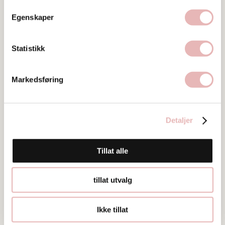
Tar digitalt BYENgavekort
Egenskaper
Besøksadresse
Statistikk
Steinkargata 30, 4006 Stavanger
Web
Markedsføring
Besøk nettside
Ta kontakt
Detaljer
stavanger@brgn.com
Tillat alle
tillat utvalg
Ikke tillat