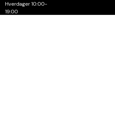
Hverdager 10:00-
19:00
Lørdager 10:00-16:00
Kontakt oss
Stavanger
Sentrum AS
Østervåg 6
4006 Stavanger
Tlf:
51 89 51 51
E-post:
post@byen.no
Personvernerklæring