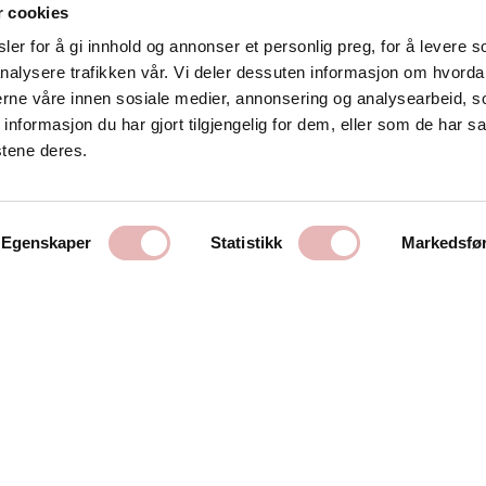
r cookies
er for å gi innhold og annonser et personlig preg, for å levere s
nalysere trafikken vår. Vi deler dessuten informasjon om hvorda
Kontakt oss
nerne våre innen sosiale medier, annonsering og analysearbeid, 
formasjon du har gjort tilgjengelig for dem, eller som de har sa
Stavanger Sentrum AS
stene deres.
Østervåg 6
4006 Stavanger
Tlf:
51 89 51 51
Egenskaper
Statistikk
Markedsfø
E-post:
post@byen.no
Personvernerklæring
Cookies