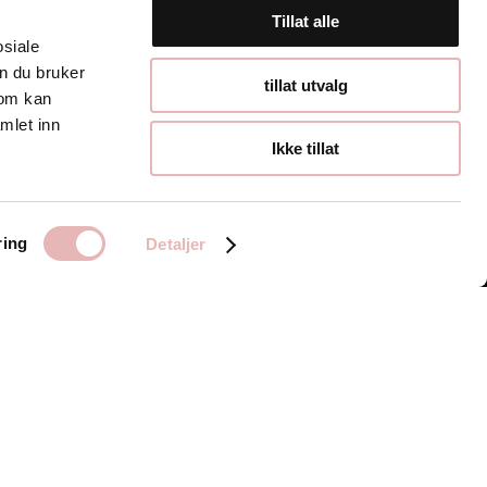
Tillat alle
osiale
n du bruker
Åpningstider
tillat utvalg
som kan
mlet inn
Hverdager 10:00-
Ikke tillat
19:00
Lørdager 10:00-16:00
ring
Detaljer