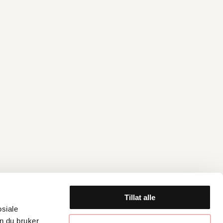
Tillat alle
osiale
n du bruker