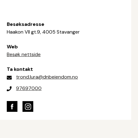
Besøksadresse
Haakon VII gt.9, 4005 Stavanger
Web
Besøk nettside
Ta kontakt
trond.lura@dnbeiendom.no
97697000