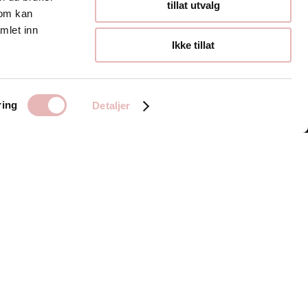
Åpningstider
tillat utvalg
som kan
mlet inn
Hverdager 10:00-
Ikke tillat
19:00
Lørdager 10:00-16:00
ring
Detaljer