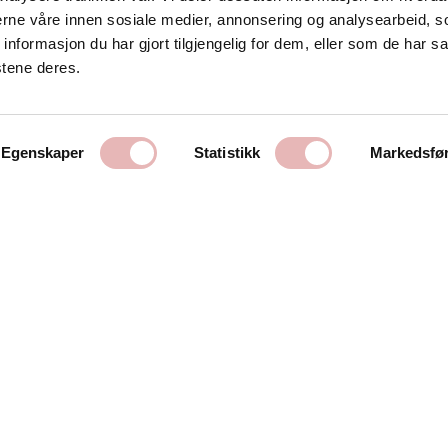
Kontakt oss
nerne våre innen sosiale medier, annonsering og analysearbeid, 
formasjon du har gjort tilgjengelig for dem, eller som de har sa
Stavanger Sentrum AS
stene deres.
Østervåg 6
4006 Stavanger
Tlf:
51 89 51 51
Egenskaper
Statistikk
Markedsfø
E-post:
post@byen.no
Personvernerklæring
Cookies
Getynet CMS | Webdesign og webutvikling av DCode