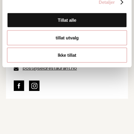
Detaljer
Tar BYENgavekortet
Besøksadresse
Tillat alle
Knud Holms gate 8, 4005 Stavanger
tillat utvalg
Web
Besøk nettside
Ikke tillat
Ta kontakt
post@seidrestaurant.no