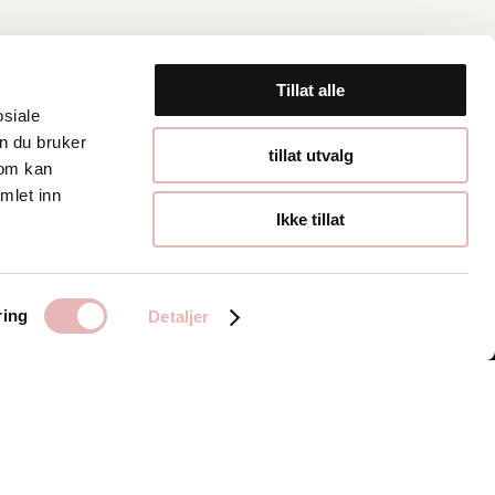
Tillat alle
osiale
n du bruker
Åpningstider
tillat utvalg
som kan
mlet inn
Hverdager 10:00-
Ikke tillat
19:00
Lørdager 10:00-16:00
ring
Detaljer