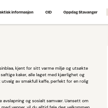
aktisk informasjon
CID
Oppdag Stavanger
inblaa, kjent for sitt varme miljø og utsøkte
l saftige kaker, alle laget med kjærlighet og
utvalg av smakfull kaffe, perfekt for en rolig
de avslapning og sosialt samvær. Uansett om
j med venner, vil du alltid føle deg velkommen