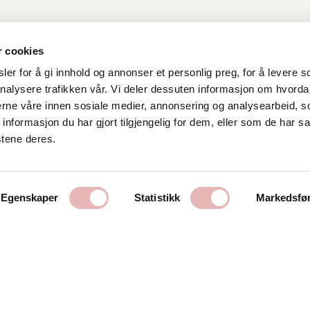
r cookies
er for å gi innhold og annonser et personlig preg, for å levere s
nalysere trafikken vår. Vi deler dessuten informasjon om hvorda
Kontakt oss
nerne våre innen sosiale medier, annonsering og analysearbeid, 
formasjon du har gjort tilgjengelig for dem, eller som de har sa
Stavanger Sentrum AS
stene deres.
Østervåg 6
4006 Stavanger
Tlf:
51 89 51 51
Egenskaper
Statistikk
Markedsfø
E-post:
post@byen.no
Personvernerklæring
Cookies