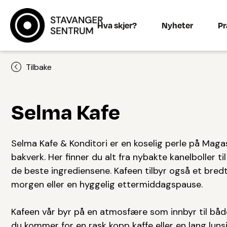
Hva skjer?
Nyheter
Pr
Tilbake
Selma Kafe
Selma Kafe & Konditori er en koselig perle på Magas
bakverk. Her finner du alt fra nybakte kanelboller ti
de beste ingrediensene. Kafeen tilbyr også et bredt 
morgen eller en hyggelig ettermiddagspause.
Kafeen vår byr på en atmosfære som innbyr til bå
du kommer for en rask kopp kaffe eller en lang luns