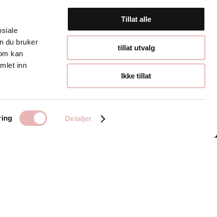
Tillat alle
osiale
n du bruker
Åpningstider
tillat utvalg
som kan
mlet inn
Hverdager 10:00-
Ikke tillat
19:00
Lørdager 10:00-16:00
ring
Detaljer