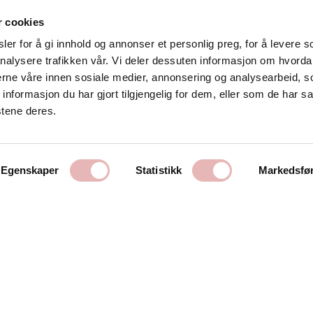
r cookies
er for å gi innhold og annonser et personlig preg, for å levere s
nalysere trafikken vår. Vi deler dessuten informasjon om hvorda
Kontakt oss
nerne våre innen sosiale medier, annonsering og analysearbeid, 
formasjon du har gjort tilgjengelig for dem, eller som de har sa
Stavanger Sentrum AS
stene deres.
Østervåg 6
4006 Stavanger
Tlf:
51 89 51 51
Egenskaper
Statistikk
Markedsfø
E-post:
post@byen.no
Personvernerklæring
Cookies