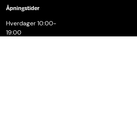
Åpningstider
Hverdager 10:00-
19:00
Lørdager 10:00-16:00
Kontakt oss
Stavanger
Sentrum AS
Østervåg 6
4006 Stavanger
Tlf:
51 89 51 51
E-post:
post@byen.no