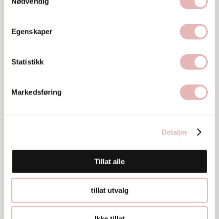
Nødvendig
Tar BYENgavekortet
Tar digitalt BYENgavekort
Egenskaper
Besøksadresse
Skansegata 1, 4006 Stavanger
Statistikk
Web
Markedsføring
Besøk nettside
Ta kontakt
faktura@hotel-victoria.no
Detaljer
51867000
Tillat alle
tillat utvalg
Ikke tillat