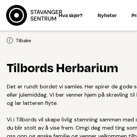
Hva skjer?
Nyheter
Pr
Tilbake
Tilbords Herbarium
Det er rundt bordet vi samles. Her spirer de gode 
eller julemiddag. Vi ber venner hjem på skravling til
og lar latteren flyte.
Vi i Tilbords vil skape livlig stemning sammen med 
du blir stolt av å vise frem. Omgi deg med ting so
oss opp og ønske familie og venner velkommen tilb