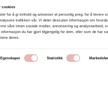
r cookies
er for å gi innhold og annonser et personlig preg, for å levere s
nalysere trafikken vår. Vi deler dessuten informasjon om hvorda
Kontakt oss
nerne våre innen sosiale medier, annonsering og analysearbeid, 
formasjon du har gjort tilgjengelig for dem, eller som de har sa
Stavanger Sentrum AS
stene deres.
Østervåg 6
4006 Stavanger
Tlf:
51 89 51 51
Egenskaper
Statistikk
Markedsfø
E-post:
post@byen.no
Personvernerklæring
Cookies