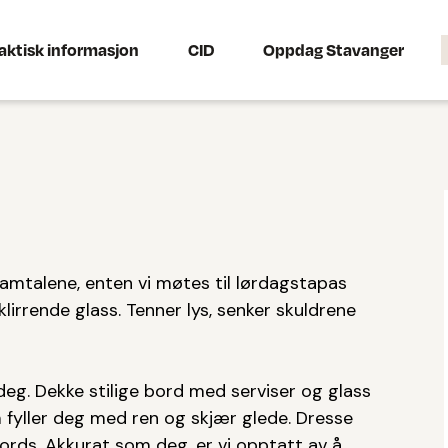
aktisk informasjon
CID
Oppdag Stavanger
samtalene, enten vi møtes til lørdagstapas
 klirrende glass. Tenner lys, senker skuldrene
deg. Dekke stilige bord med serviser og glass
m fyller deg med ren og skjær glede. Dresse
ords. Akkurat som deg, er vi opptatt av å