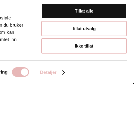
Tillat alle
osiale
n du bruker
Åpningstider
tillat utvalg
som kan
mlet inn
Hverdager 10:00-
Ikke tillat
19:00
Lørdager 10:00-16:00
ring
Detaljer