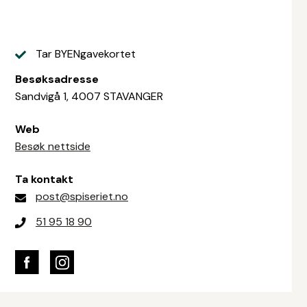
Tar BYENgavekortet
Besøksadresse
Sandvigå 1, 4007 STAVANGER
Web
Besøk nettside
Ta kontakt
post@spiseriet.no
51 95 18 90