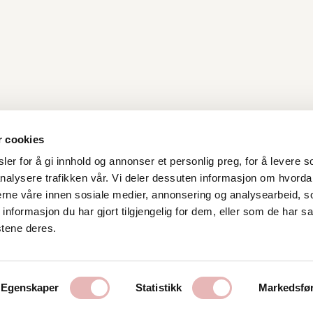
r cookies
er for å gi innhold og annonser et personlig preg, for å levere s
nalysere trafikken vår. Vi deler dessuten informasjon om hvorda
Kontakt oss
nerne våre innen sosiale medier, annonsering og analysearbeid, 
formasjon du har gjort tilgjengelig for dem, eller som de har sa
Stavanger Sentrum AS
stene deres.
Østervåg 6
4006 Stavanger
Tlf:
51 89 51 51
Egenskaper
Statistikk
Markedsfø
E-post:
post@byen.no