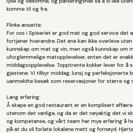
lyse og velkomne, og parkeringshall så å si like ute
komme til og fra.
Flinke ansatte:
For oss i Spiseriet er god mat og god service det a
fortjener hverandre. Det ene kan ikke overleve uten
kunnskap om mat og vin, men også kunnskap om me
uforglemmelige matopplevelser, enten det er snakk 
middagsopplevelse. Topptrente kokker lever for å se
gjestene. Vi tilbyr middag, lunsj og perfeksjonerte 
uanmeldte besøk som reservasjoner for større og 
Lang erfaring:
Å skape en god restaurant er en komplisert affære.
utenom det vanlige, og da er det nøyaktig det vi s
og kompetanse, og vårt team har mye erfaring å he
på at du vil forlate lokalene mett og fornøyd. Hjert