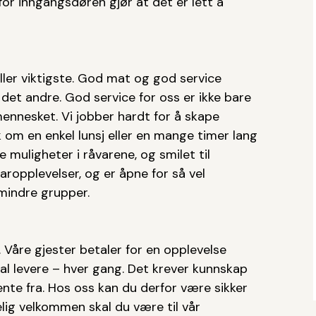
nfor inngangsdøren gjør at det er lett å
ller viktigste. God mat og god service
 det andre. God service for oss er ikke bare
nnesket. Vi jobber hardt for å skape
om en enkel lunsj eller en mange timer lang
 muligheter i råvarene, og smilet til
baropplevelser, og er åpne for så vel
mindre grupper.
 Våre gjester betaler for en opplevelse
kal levere – hver gang. Det krever kunnskap
nte fra. Hos oss kan du derfor være sikker
elig velkommen skal du være til vår