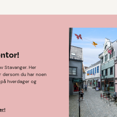
ntor!
av Stavanger. Her
tår dersom du har noen
0 på hverdager og
er!