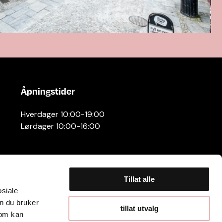
Åpningstider
Hverdager 10:00-19:00
Lørdager 10:00-16:00
Tillat alle
osiale
n du bruker
tillat utvalg
som kan