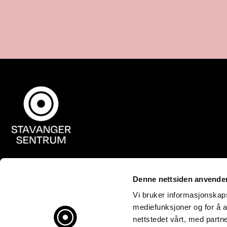
Denne nettsiden anvende
Vi bruker informasjonskapsl
mediefunksjoner og for å a
nettstedet vårt, med part