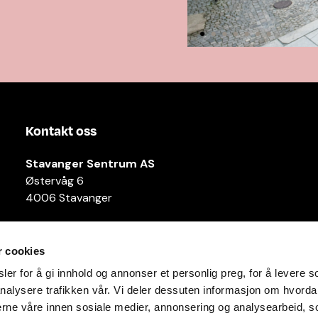
Kontakt oss
Stavanger Sentrum AS
Østervåg 6
4006 Stavanger
Tlf:
51 89 51 51
E-post:
post@byen.no
r cookies
er for å gi innhold og annonser et personlig preg, for å levere s
Personvernerklæring
nalysere trafikken vår. Vi deler dessuten informasjon om hvorda
nerne våre innen sosiale medier, annonsering og analysearbeid, 
Cookies