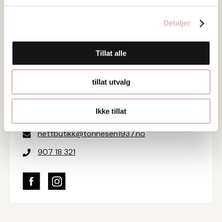
Detaljer
Tar BYENgavekortet
Besøksadresse
Tillat alle
Domkirkeplassen 2, 4006 STAVANGER
tillat utvalg
Web
Besøk nettside
Ikke tillat
Ta kontakt
nettbutikk@tonnesen1937.no
907 18 321