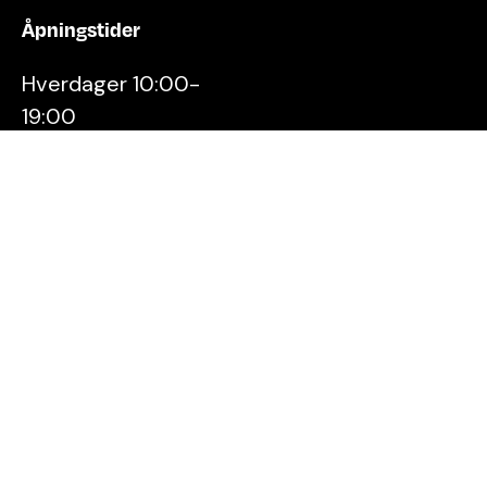
Åpningstider
Hverdager 10:00-
19:00
Lørdager 10:00-16:00
Kontakt oss
Stavanger
Sentrum AS
Østervåg 6
4006 Stavanger
Tlf:
51 89 51 51
E-post:
post@byen.no