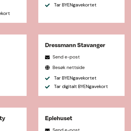
Tar BYENgavekortet
ekort
Dressmann Stavanger
Send e-post
Besøk nettside
Tar BYENgavekortet
Tar digitalt BYENgavekort
ty
Eplehuset
Send e-post