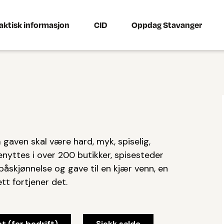
aktisk informasjon
CID
Oppdag Stavanger
gaven skal være hard, myk, spiselig,
enyttes i over 200 butikker, spisesteder
påskjønnelse og gave til en kjær venn, en
tt fortjener det.
t (for bedrift)
Sjekk saldo