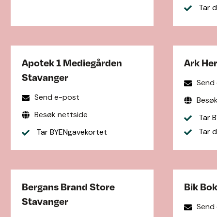
Tar d
Apotek 1 Mediegården
Ark He
Stavanger
Send
Send e-post
Besøk
Besøk nettside
Tar B
Tar d
Tar BYENgavekortet
Bergans Brand Store
Bik Bok
Stavanger
Send