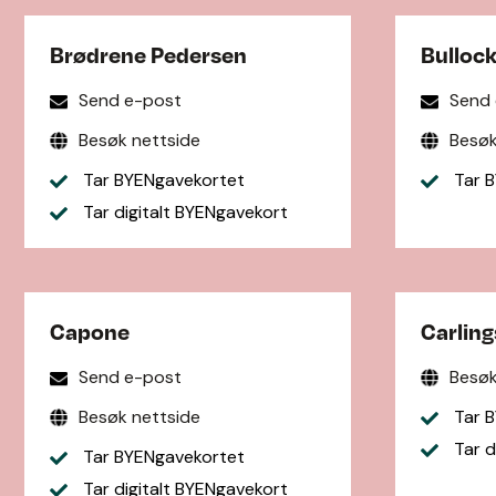
Brødrene Pedersen
Bullock
Send e-post
Send
Besøk nettside
Besøk
Tar BYENgavekortet
Tar B
Tar digitalt BYENgavekort
Capone
Carlin
Send e-post
Besøk
Besøk nettside
Tar B
Tar d
Tar BYENgavekortet
Tar digitalt BYENgavekort