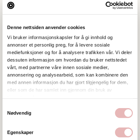
og regnkåpene fra Aigle.
Åpningstider
Mandag-fredag10:00-19:00
Denne nettsiden anvender cookies
lørdag 10:00-17:00
Vi bruker informasjonskapsler for å gi innhold og
annonser et personlig preg, for å levere sosiale
mediefunksjoner og for å analysere trafikken vår. Vi deler
dessuten informasjon om hvordan du bruker nettstedet
Tar BYENgavekortet
vårt, med partnerne våre innen sosiale medier,
Tar digitalt BYENgavekort
annonsering og analysearbeid, som kan kombinere den
med annen informasjon du har gjort tilgjengelig for dem,
Web
eller som de har samlet inn gjennom din bruk av
Besøk nettside
tjenestene deres.
Samtykkevalg
Ta kontakt
Nødvendig
stavanger@katharinabutikken.no
922 35 194
Egenskaper