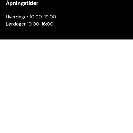
Åpningstider
Hverdager 10:00-19:00
Lørdager 10:00-16:00
Kontakt oss
Stavanger
Sentrum AS
Østervåg 6
4006 Stavanger
Tlf:
51 89 51 51
E-post:
post@byen.no
Personvernerklæring