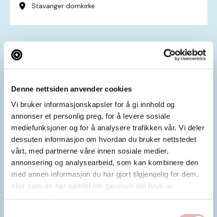
Stavanger domkirke
10
august
12:00 - 15:00
Denne nettsiden anvender cookies
Åpent verksted
Vi bruker informasjonskapsler for å gi innhold og
annonser et personlig preg, for å levere sosiale
Åpent verksted - 3.etasje - Verkstedet
mediefunksjoner og for å analysere trafikken vår. Vi deler
dessuten informasjon om hvordan du bruker nettstedet
vårt, med partnerne våre innen sosiale medier,
annonsering og analysearbeid, som kan kombinere den
med annen informasjon du har gjort tilgjengelig for dem,
eller som de har samlet inn gjennom din bruk av
11
august
tjenestene deres.
11:00 - 16:00
Samtykkevalg