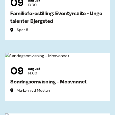
09
august
13:00
Familieforestilling: Eventyrsuite - Unge
talenter Bjergsted
Spor 5
09
august
14:00
Søndagsomvisning - Mosvannet
Marken ved Mostun