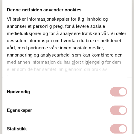
Tar BYENgavekortet
Denne nettsiden anvender cookies
Vi bruker informasjonskapsler for å gi innhold og
Tar digitalt BYENgavekort
annonser et personlig preg, for å levere sosiale
mediefunksjoner og for å analysere trafikken vår. Vi deler
Postadresse
dessuten informasjon om hvordan du bruker nettstedet
Søregata 4, 4006 STAVANGER
vårt, med partnerne våre innen sosiale medier,
annonsering og analysearbeid, som kan kombinere den
Web
med annen informasjon du har gjort tilgjengelig for dem,
Besøk nettside
eller som de har samlet inn gjennom din bruk av
tjenestene deres.
Ta kontakt
Samtykkevalg
51859100
Nødvendig
Egenskaper
Statistikk