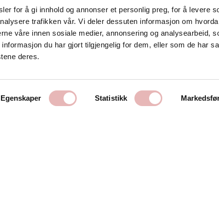
er for å gi innhold og annonser et personlig preg, for å levere s
nalysere trafikken vår. Vi deler dessuten informasjon om hvorda
Kontakt oss
nerne våre innen sosiale medier, annonsering og analysearbeid, 
formasjon du har gjort tilgjengelig for dem, eller som de har sa
Stavanger Sentrum AS
stene deres.
Østervåg 6
4006 Stavanger
Tlf:
51 89 51 51
Egenskaper
Statistikk
Markedsfø
E-post:
post@byen.no
Personvernerklæring
Cookies