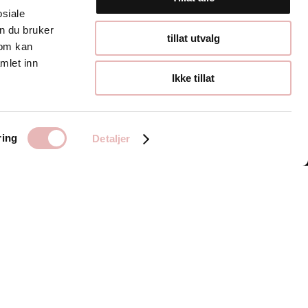
osiale
n du bruker
Åpningstider
tillat utvalg
som kan
mlet inn
Hverdager 10:00-
Ikke tillat
19:00
Lørdager 10:00-16:00
ring
Detaljer