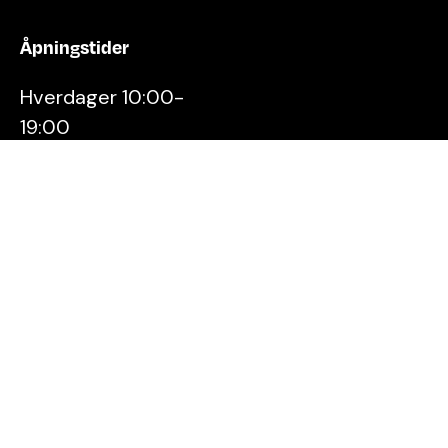
Åpningstider
Hverdager 10:00-
19:00
Lørdager 10:00-16:00
Kontakt oss
Stavanger
Sentrum AS
Østervåg 6
4006 Stavanger
Tlf:
51 89 51 51
E-post:
post@byen.no