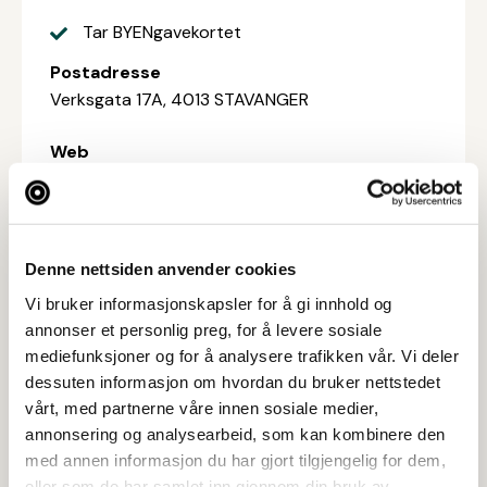
Tar BYENgavekortet
Postadresse
Verksgata 17A, 4013 STAVANGER
Web
Besøk nettside
Ta kontakt
contact@molino-bakery.com
Denne nettsiden anvender cookies
458 12 562
Vi bruker informasjonskapsler for å gi innhold og
annonser et personlig preg, for å levere sosiale
mediefunksjoner og for å analysere trafikken vår. Vi deler
dessuten informasjon om hvordan du bruker nettstedet
vårt, med partnerne våre innen sosiale medier,
annonsering og analysearbeid, som kan kombinere den
med annen informasjon du har gjort tilgjengelig for dem,
eller som de har samlet inn gjennom din bruk av