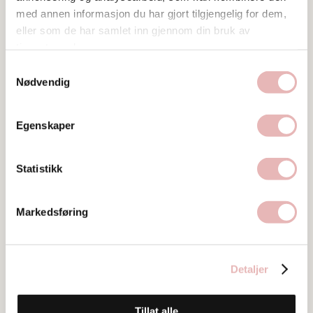
med annen informasjon du har gjort tilgjengelig for dem,
eller som de har samlet inn gjennom din bruk av
tjenestene deres.
Samtykkevalg
Nødvendig
Egenskaper
Statistikk
Markedsføring
Tar BYENgavekortet
Detaljer
Besøksadresse
c/o Øgreid Løkkeveien 59, 4008 STAVANGER
Tillat alle