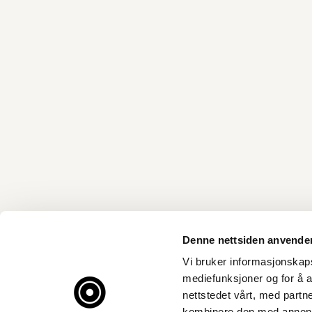
Denne nettsiden anvende
Vi bruker informasjonskapsl
mediefunksjoner og for å a
nettstedet vårt, med part
kombinere den med annen in