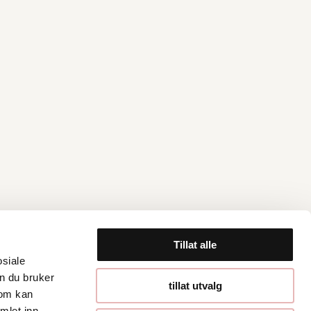
Tillat alle
osiale
n du bruker
Åpningstider
tillat utvalg
som kan
mlet inn