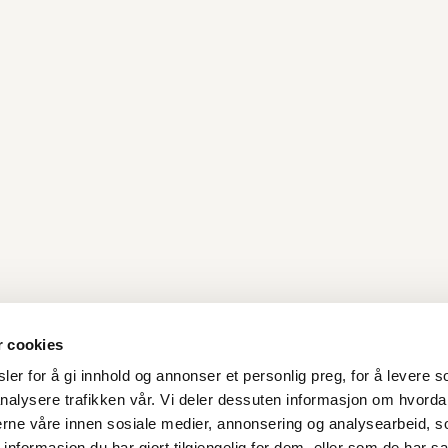
r cookies
er for å gi innhold og annonser et personlig preg, for å levere s
nalysere trafikken vår. Vi deler dessuten informasjon om hvorda
Kontakt oss
nerne våre innen sosiale medier, annonsering og analysearbeid, 
formasjon du har gjort tilgjengelig for dem, eller som de har sa