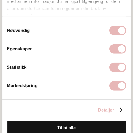
med annen informasjon du har gjort tilgjengelig for dem,
eller som de har samlet inn gjennom din bruk av
tjenestene deres.
Samtykkevalg
Nødvendig
Egenskaper
Statistikk
Markedsføring
Detaljer
Tillat alle