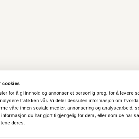
r cookies
er for å gi innhold og annonser et personlig preg, for å levere s
nalysere trafikken vår. Vi deler dessuten informasjon om hvorda
Kontakt oss
nerne våre innen sosiale medier, annonsering og analysearbeid, 
formasjon du har gjort tilgjengelig for dem, eller som de har sa
Stavanger Sentrum AS
stene deres.
Østervåg 6
4006 Stavanger