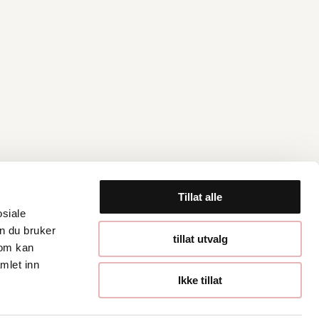
Tillat alle
osiale
n du bruker
Åpningstider
tillat utvalg
som kan
mlet inn
Hverdager 10:00-
Ikke tillat
19:00
Lørdager 10:00-16:00