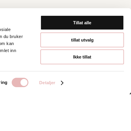
Tillat alle
osiale
n du bruker
Åpningstider
tillat utvalg
som kan
mlet inn
Hverdager 10:00-
Ikke tillat
19:00
Lørdager 10:00-16:00
ring
Detaljer