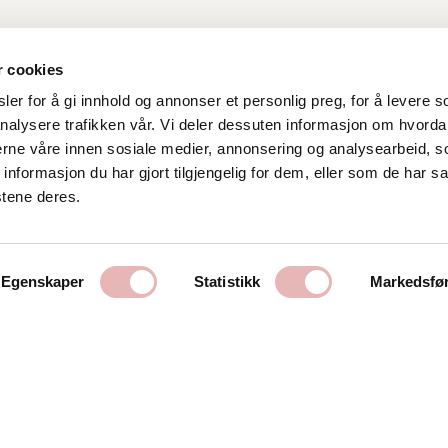
r cookies
er for å gi innhold og annonser et personlig preg, for å levere s
nalysere trafikken vår. Vi deler dessuten informasjon om hvorda
Kontakt oss
nerne våre innen sosiale medier, annonsering og analysearbeid, 
formasjon du har gjort tilgjengelig for dem, eller som de har sa
Stavanger Sentrum AS
stene deres.
Østervåg 6
4006 Stavanger
Tlf:
51 89 51 51
Egenskaper
Statistikk
Markedsfø
E-post:
post@byen.no
Personvernerklæring
Cookies