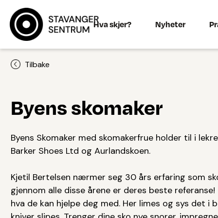
Hva skjer?
Nyheter
Pr
Tilbake
Byens skomaker
Byens Skomaker med skomakerfrue holder til i lekre
Barker Shoes Ltd og Aurlandskoen.
Kjetil Bertelsen nærmer seg 30 års erfaring som sk
gjennom alle disse årene er deres beste referanse! 
hva de kan hjelpe deg med. Her limes og sys det i bå
kniver slipes. Trenger dine sko nye snorer, impregner