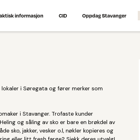
aktisk informasjon
CID
Oppdag Stavanger
 lokaler i Søregata og fører merker som
omaker i Stavanger. Trofaste kunder
Heling og såling av sko er bare en brøkdel av
de sko, jakker, vesker o.l, nøkler kopieres og
ing eller litt fresh farge? Sjekk deres utvalg!