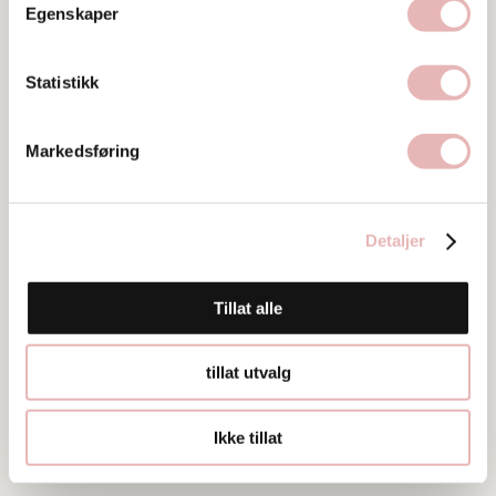
Egenskaper
Asylgata 1, 4013 STAVANGER
Web
Statistikk
Besøk nettside
Markedsføring
Ta kontakt
hobby@birkemo.no
51895602
Detaljer
Tillat alle
tillat utvalg
Ikke tillat