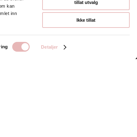
Åpningstider
tillat utvalg
som kan
mlet inn
Hverdager 10:00-
Ikke tillat
19:00
Lørdager 10:00-16:00
ring
Detaljer