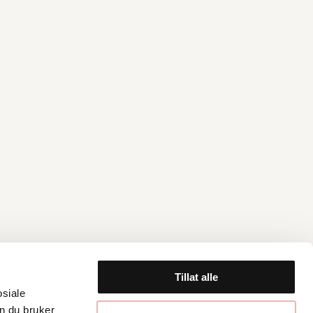
Tillat alle
osiale
n du bruker