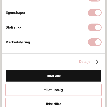
Egenskaper
Besøksadresse
Statistikk
Pedersgata 44, 4013 STAVANGER
Web
Markedsføring
Besøk nettside
Ta kontakt
Detaljer
sandistavanger@gmail.com
404 92 166
Tillat alle
tillat utvalg
Ikke tillat