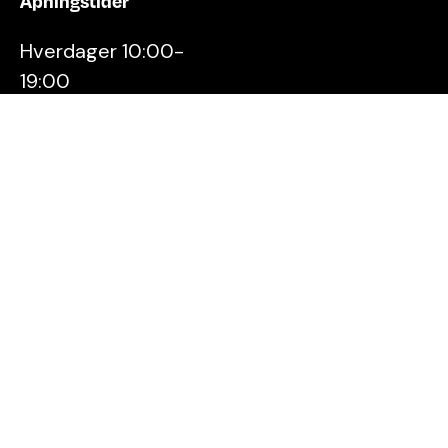
Åpningstider
Hverdager 10:00-
19:00
Lørdager 10:00-16:00
Kontakt oss
Stavanger
Sentrum AS
Østervåg 6
4006 Stavanger
Tlf:
51 89 51 51
E-post:
post@byen.no
Personvernerklæring