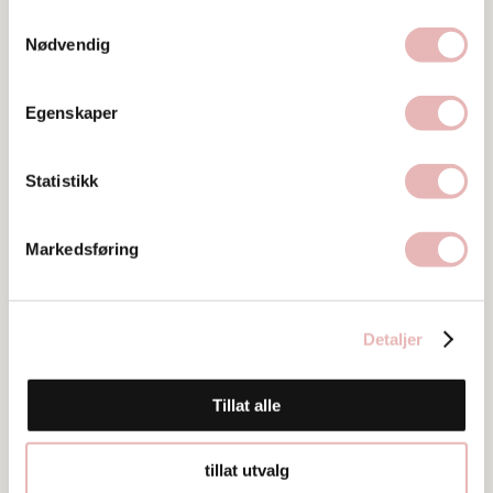
Samtykkevalg
Nødvendig
Egenskaper
Statistikk
Markedsføring
Besøksadresse
Pedersgata 6, 4013 STAVANGER
Detaljer
Ta kontakt
stian@matrosbar.no
Tillat alle
932 69 235
tillat utvalg