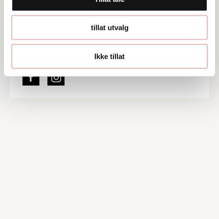
Ta kontakt
tillat utvalg
post@annam.no
401 04 848
Ikke tillat