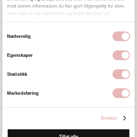
med annen informasjon du har gjort tilgjengelig for dem,
eller som de har samlet inn gjennom din bruk av
tjenestene deres.
Samtykkevalg
Nødvendig
Egenskaper
Statistikk
Tar BYENgavekortet
Markedsføring
Besøksadresse
Pedersgata 31, 4013 STAVANGER
Detaljer
Web
Besøk nettside
Tillat alle