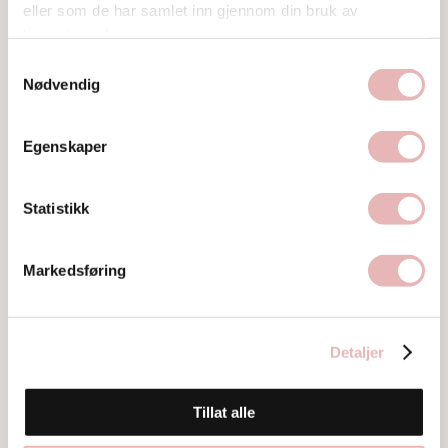
eller som de har samlet inn gjennom din bruk av
tjenestene deres.
Samtykkevalg
Nødvendig
Egenskaper
Statistikk
Markedsføring
Besøksadresse
Øvre Holmegate 11, 2. etg, 4006 STAVANGER
Detaljer
Web
Besøk nettside
Tillat alle
Ta kontakt