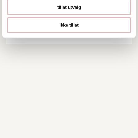
service@shitskateboardcompany.com
tillat utvalg
91836557
Ikke tillat