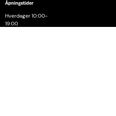
Åpningstider
Hverdager 10:00-
19:00
Lørdager 10:00-16:00
Kontakt oss
Stavanger
Sentrum AS
Østervåg 6
4006 Stavanger
Tlf:
51 89 51 51
E-post:
post@byen.no