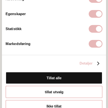
Egenskaper
Besøksadresse
Vassbotnen 15, 4313 SANDNES
Statistikk
Web
Markedsføring
Besøk nettside
Ta kontakt
gda@ferrum.no
Detaljer
92 61 67 77
Tillat alle
tillat utvalg
Ikke tillat