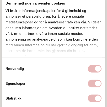
Denne nettsiden anvender cookies
Ta kontakt
merete.hastad@norengros.no
Vi bruker informasjonskapsler for å gi innhold og
annonser et personlig preg, for å levere sosiale
mediefunksjoner og for å analysere trafikken vår. Vi deler
dessuten informasjon om hvordan du bruker nettstedet
vårt, med partnerne våre innen sosiale medier,
annonsering og analysearbeid, som kan kombinere den
med annen informasjon du har gjort tilgjengelig for dem,
eller som de har samlet inn gjennom din bruk av
tjenestene deres.
Samtykkevalg
Nødvendig
Egenskaper
Statistikk