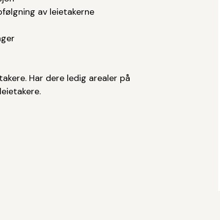
pfølgning av leietakerne
nger
takere. Har dere ledig arealer på
eietakere.