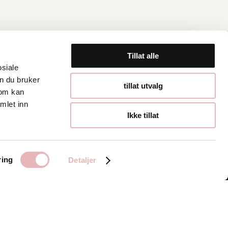
Tillat alle
osiale
n du bruker
Åpningstider
tillat utvalg
som kan
mlet inn
Hverdager 10:00-
Ikke tillat
19:00
Lørdager 10:00-16:00
ring
Detaljer