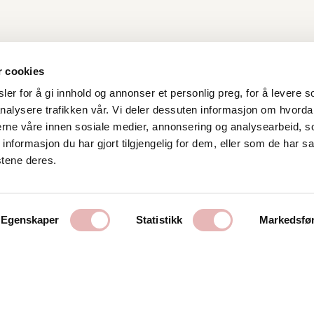
r cookies
er for å gi innhold og annonser et personlig preg, for å levere s
nalysere trafikken vår. Vi deler dessuten informasjon om hvorda
Kontakt oss
nerne våre innen sosiale medier, annonsering og analysearbeid, 
formasjon du har gjort tilgjengelig for dem, eller som de har sa
Stavanger Sentrum AS
stene deres.
Østervåg 6
4006 Stavanger
Tlf:
51 89 51 51
Egenskaper
Statistikk
Markedsfø
E-post:
post@byen.no
Personvernerklæring
Cookies