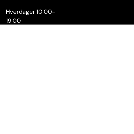
Hverdager 10:00-
19:00
Lørdager 10:00-16:00
Kontakt oss
Stavanger
Sentrum AS
Østervåg 6
4006 Stavanger
Tlf:
51 89 51 51
E-post:
post@byen.no
Personvernerklæring