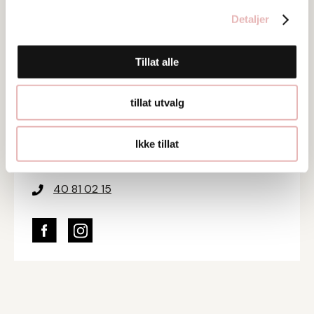
Tar digitalt BYENgavekort
Detaljer
Besøksadresse
Klubbgata 9, 4013 Stavanger
Tillat alle
Web
tillat utvalg
Besøk nettside
Ikke tillat
Ta kontakt
accounting@normal.no
40 81 02 15