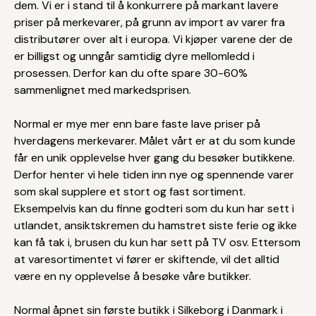
dem. Vi er i stand til å konkurrere på markant lavere
priser på merkevarer, på grunn av import av varer fra
distributører over alt i europa. Vi kjøper varene der de
er billigst og unngår samtidig dyre mellomledd i
prosessen. Derfor kan du ofte spare 30-60%
sammenlignet med markedsprisen.
Normal er mye mer enn bare faste lave priser på
hverdagens merkevarer. Målet vårt er at du som kunde
får en unik opplevelse hver gang du besøker butikkene.
Derfor henter vi hele tiden inn nye og spennende varer
som skal supplere et stort og fast sortiment.
Eksempelvis kan du finne godteri som du kun har sett i
utlandet, ansiktskremen du hamstret siste ferie og ikke
kan få tak i, brusen du kun har sett på TV osv. Ettersom
at varesortimentet vi fører er skiftende, vil det alltid
være en ny opplevelse å besøke våre butikker.
Normal åpnet sin første butikk i Silkeborg i Danmark i