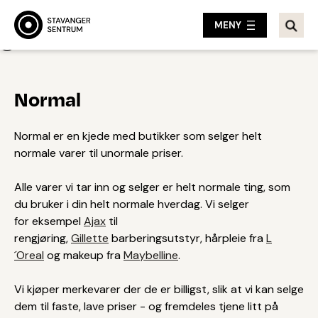
MENY
Tilbake
Normal
Normal er en kjede med butikker som selger helt
normale varer til unormale priser.
Alle varer vi tar inn og selger er helt normale ting, som
du bruker i din helt normale hverdag. Vi selger
for eksempel
Ajax
til
rengjøring,
Gillette
barberingsutstyr, hårpleie fra
L
´Oreal
og makeup fra
Maybelline
.
Vi kjøper merkevarer der de er billigst, slik at vi kan selge
dem til faste, lave priser - og fremdeles tjene litt på