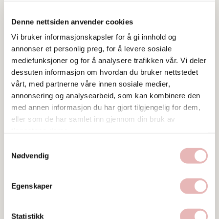
Denne nettsiden anvender cookies
Vi bruker informasjonskapsler for å gi innhold og
annonser et personlig preg, for å levere sosiale
mediefunksjoner og for å analysere trafikken vår. Vi deler
dessuten informasjon om hvordan du bruker nettstedet
vårt, med partnerne våre innen sosiale medier,
Tar BYENgavekortet
annonsering og analysearbeid, som kan kombinere den
med annen informasjon du har gjort tilgjengelig for dem,
Tar digitalt BYENgavekort
eller som de har samlet inn gjennom din bruk av
tjenestene deres.
Besøksadresse
Samtykkevalg
Nygata 2, 4006 Stavanger
Nødvendig
Web
Besøk nettside
Egenskaper
Ta kontakt
Statistikk