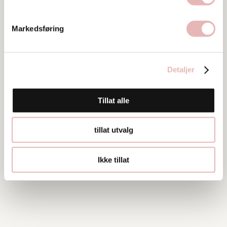
992661380@semine.net
488 98 603
Markedsføring
Detaljer
Tillat alle
tillat utvalg
Ikke tillat