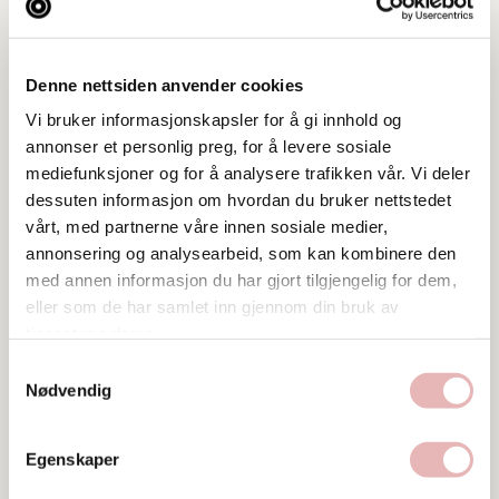
Web
Besøk nettside
Denne nettsiden anvender cookies
Ta kontakt
Vi bruker informasjonskapsler for å gi innhold og
bksr@stavanger-investering.no
annonser et personlig preg, for å levere sosiale
mediefunksjoner og for å analysere trafikken vår. Vi deler
51859777
dessuten informasjon om hvordan du bruker nettstedet
vårt, med partnerne våre innen sosiale medier,
annonsering og analysearbeid, som kan kombinere den
med annen informasjon du har gjort tilgjengelig for dem,
eller som de har samlet inn gjennom din bruk av
tjenestene deres.
Samtykkevalg
Nødvendig
Egenskaper