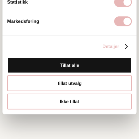
Ta kontakt
Statistikk
post@stavanger-konserthus.no
51 53 70 00
Markedsføring
Detaljer
Tillat alle
tillat utvalg
Ikke tillat