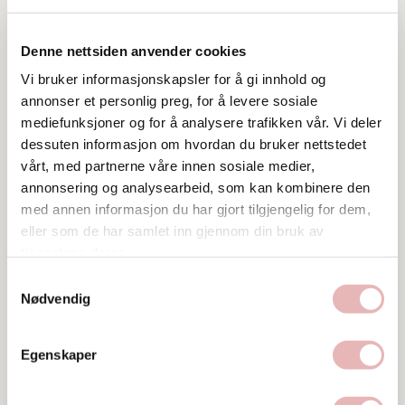
Denne nettsiden anvender cookies
Vi bruker informasjonskapsler for å gi innhold og
annonser et personlig preg, for å levere sosiale
mediefunksjoner og for å analysere trafikken vår. Vi deler
dessuten informasjon om hvordan du bruker nettstedet
vårt, med partnerne våre innen sosiale medier,
annonsering og analysearbeid, som kan kombinere den
Tar BYENgavekortet
med annen informasjon du har gjort tilgjengelig for dem,
Tar digitalt BYENgavekort
eller som de har samlet inn gjennom din bruk av
tjenestene deres.
Besøksadresse
Samtykkevalg
Sandvigå 1, 4007 STAVANGER
Nødvendig
Web
Egenskaper
Besøk nettside