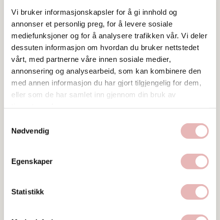
Vi bruker informasjonskapsler for å gi innhold og
annonser et personlig preg, for å levere sosiale
mediefunksjoner og for å analysere trafikken vår. Vi deler
dessuten informasjon om hvordan du bruker nettstedet
vårt, med partnerne våre innen sosiale medier,
annonsering og analysearbeid, som kan kombinere den
Tar BYENgavekortet
med annen informasjon du har gjort tilgjengelig for dem,
eller som de har samlet inn gjennom din bruk av
Besøksadresse
tjenestene deres.
Lars Hertervigs gate 6, 4005 STAVANGER
Samtykkevalg
Nødvendig
Web
Besøk nettside
Egenskaper
Ta kontakt
51525129
Statistikk