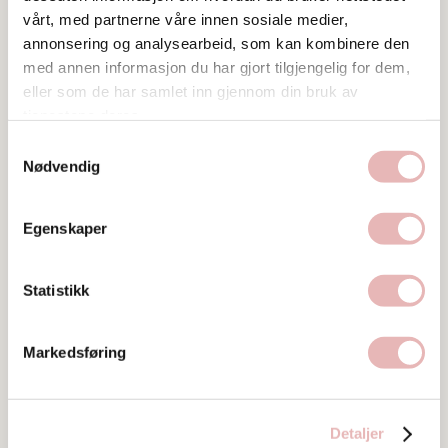
vårt, med partnerne våre innen sosiale medier,
annonsering og analysearbeid, som kan kombinere den
med annen informasjon du har gjort tilgjengelig for dem,
eller som de har samlet inn gjennom din bruk av
tjenestene deres.
Samtykkevalg
Nødvendig
Egenskaper
Statistikk
Tar BYENgavekortet
Markedsføring
Tar digitalt BYENgavekort
Besøksadresse
Detaljer