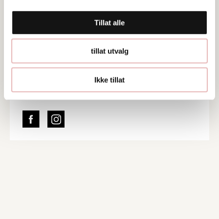
Øvre Holmegate 32, 4006 STAVANGER
Tillat alle
Web
Besøk nettside
tillat utvalg
Ta kontakt
bokerogborst@gmail.com
Ikke tillat
51860476