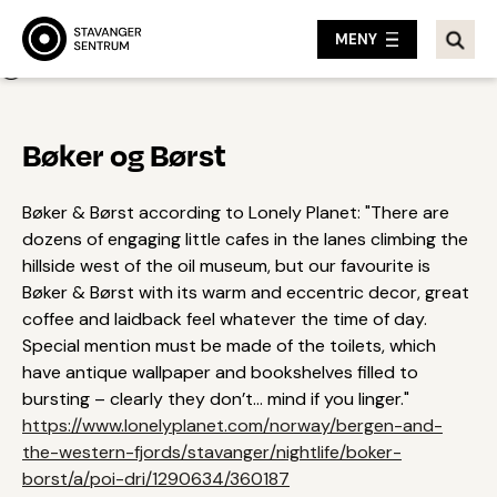
MENY
Tilbake
Bøker og Børst
Bøker & Børst according to Lonely Planet: "There are
dozens of engaging little cafes in the lanes climbing the
hillside west of the oil museum, but our favourite is
Bøker & Børst with its warm and eccentric decor, great
coffee and laidback feel whatever the time of day.
Special mention must be made of the toilets, which
have antique wallpaper and bookshelves filled to
bursting – clearly they don’t... mind if you linger."
https://www.lonelyplanet.com/norway/bergen-and-
the-western-fjords/stavanger/nightlife/boker-
borst/a/poi-dri/1290634/360187