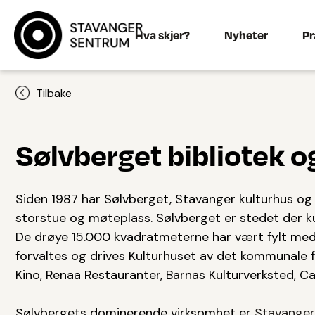
Hva skjer?
Nyheter
Pr
Tilbake
Sølvberget bibliotek o
Siden 1987 har Sølvberget, Stavanger kulturhus og 
storstue og møteplass. Sølvberget er stedet der k
De drøye 15.000 kvadratmeterne har vært fylt med m
forvaltes og drives Kulturhuset av det kommunale fo
Kino, Renaa Restauranter, Barnas Kulturverksted, Ca
Sølvbergets dominerende virksomhet er
Stavanger 