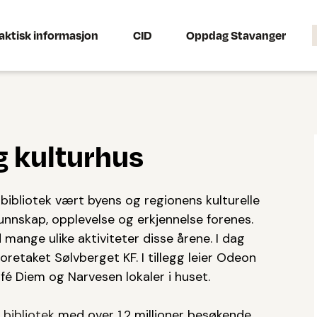
aktisk informasjon
CID
Oppdag Stavanger
g kulturhus
bibliotek vært byens og regionens kulturelle
unnskap, opplevelse og erkjennelse forenes.
ange ulike aktiviteter disse årene. I dag
retaket Sølvberget KF. I tillegg leier Odeon
fé Diem og Narvesen lokaler i huset.
bibliotek
med over 1,2 millioner besøkende