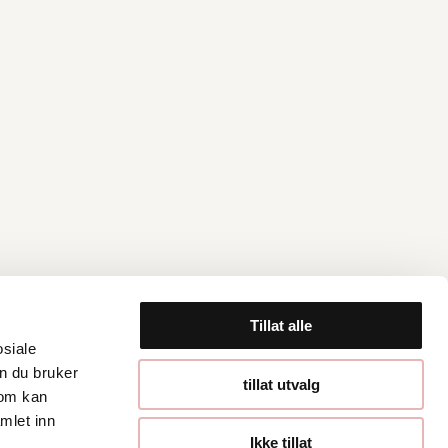
Tillat alle
osiale
n du bruker
Åpningstider
tillat utvalg
som kan
mlet inn
Hverdager 10:00-
Ikke tillat