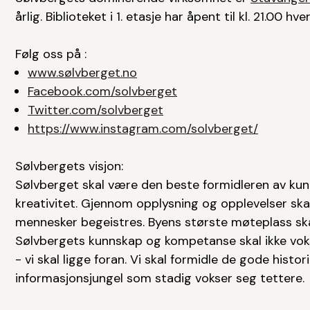
årlig. Biblioteket i 1. etasje har åpent til kl. 21.00 hv
Følg oss på :
www.sølvberget.no
Facebook.com/solvberget
Twitter.com/solvberget
https://www.instagram.com/solvberget/
Sølvbergets visjon:
Sølvberget skal være den beste formidleren av kunn
kreativitet. Gjennom opplysning og opplevelser ska
mennesker begeistres. Byens største møteplass skal
Sølvbergets kunnskap og kompetanse skal ikke vok
- vi skal ligge foran. Vi skal formidle de gode histo
informasjonsjungel som stadig vokser seg tettere.