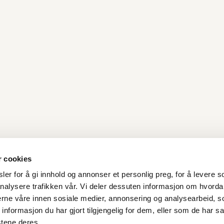
r cookies
er for å gi innhold og annonser et personlig preg, for å levere s
nalysere trafikken vår. Vi deler dessuten informasjon om hvorda
Kontakt oss
nerne våre innen sosiale medier, annonsering og analysearbeid, 
formasjon du har gjort tilgjengelig for dem, eller som de har sa
Stavanger Sentrum AS
stene deres.