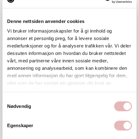
Denne nettsiden anvender cookies
Vi bruker informasjonskapsler for å gi innhold og
annonser et personlig preg, for å levere sosiale
mediefunksjoner og for å analysere trafikken vår. Vi deler
dessuten informasjon om hvordan du bruker nettstedet
vårt, med partnerne våre innen sosiale medier,
annonsering og analysearbeid, som kan kombinere den
Tar BYENgavekortet
med annen informasjon du har gjort tilgjengelig for dem,
eller som de har samlet inn gjennom din bruk av
Tar digitalt BYENgavekort
tjenestene deres.
Samtykkevalg
Besøksadresse
Nødvendig
Sølvberggata 5, 4006 STAVANGER
Web
Egenskaper
Besøk nettside