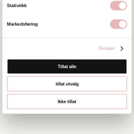
Statistikk
Ta kontakt
943506965-NO@azetsinvoice.com
Markedsføring
48944500
Detaljer
Tillat alle
tillat utvalg
Ikke tillat