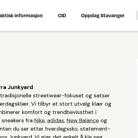
aktisk informasjon
CID
Oppdag Stavanger
fra Junkyard
 tradisjonelle streetwear-fokuset og satser
rdagsklær. Vi tilbyr et stort utvalg klær og
mbinerer komfort og trendbevissthet i
e sneakers fra
Nike
,
adidas
,
New Balance
og
 Enten du ser etter hverdagssko, statement-
os Junkyard. Vi gjør det enkelt å kle seg