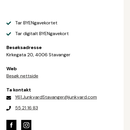
Tar BYENgavekortet
Tar digitalt BYENgavekort
Besøksadresse
Kirkegata 20, 4006 Stavanger
Web
Besøk nettside
Ta kontakt
Y61.JunkyardStavanger@junkyard.com
55 21 16 83