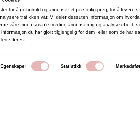
er for å gi innhold og annonser et personlig preg, for å levere s
nalysere trafikken vår. Vi deler dessuten informasjon om hvorda
Kontakt oss
nerne våre innen sosiale medier, annonsering og analysearbeid, 
formasjon du har gjort tilgjengelig for dem, eller som de har sa
Stavanger Sentrum AS
stene deres.
Østervåg 6
4006 Stavanger
Tlf:
51 89 51 51
Egenskaper
Statistikk
Markedsfø
E-post:
post@byen.no
Personvernerklæring
Cookies