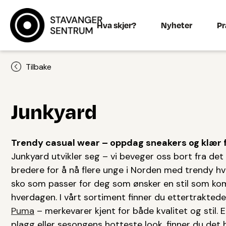
Hva skjer?
Nyheter
Pr
Tilbake
Junkyard
Trendy casual wear – oppdag sneakers og klær 
Junkyard utvikler seg – vi beveger oss bort fra det
bredere for å nå flere unge i Norden med trendy hve
sko som passer for deg som ønsker en stil som ko
hverdagen. I vårt sortiment finner du ettertrakted
Puma
– merkevarer kjent for både kvalitet og stil.
plagg eller sesongens hotteste look, finner du det h