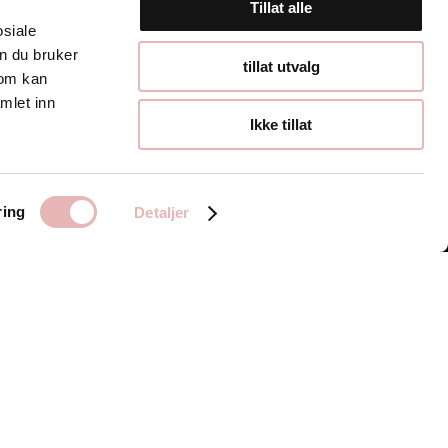
Tillat alle
osiale
n du bruker
Åpningstider
tillat utvalg
som kan
mlet inn
Hverdager 10:00-
Ikke tillat
19:00
Lørdager 10:00-16:00
ring
Detaljer