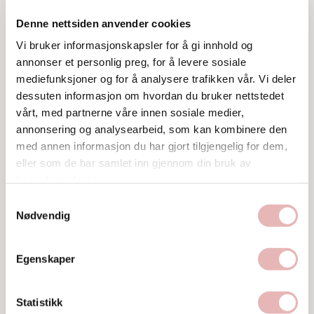
Denne nettsiden anvender cookies
Vi bruker informasjonskapsler for å gi innhold og
annonser et personlig preg, for å levere sosiale
mediefunksjoner og for å analysere trafikken vår. Vi deler
dessuten informasjon om hvordan du bruker nettstedet
vårt, med partnerne våre innen sosiale medier,
annonsering og analysearbeid, som kan kombinere den
med annen informasjon du har gjort tilgjengelig for dem,
Tar BYENgavekortet
eller som de har samlet inn gjennom din bruk av
tjenestene deres.
Besøksadresse
Steinkargata 30, 4006 STAVANGER
Samtykkevalg
Nødvendig
Web
Besøk nettside
Egenskaper
Ta kontakt
post@vaaland-dampbakeri.no
Statistikk