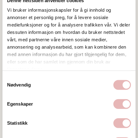
Denne nettsiden anvender cookies
leif.berge@lyse.net
Vi bruker informasjonskapsler for å gi innhold og
annonser et personlig preg, for å levere sosiale
mediefunksjoner og for å analysere trafikken vår. Vi deler
dessuten informasjon om hvordan du bruker nettstedet
vårt, med partnerne våre innen sosiale medier,
annonsering og analysearbeid, som kan kombinere den
med annen informasjon du har gjort tilgjengelig for dem,
eller som de har samlet inn gjennom din bruk av
tjenestene deres.
Samtykkevalg
Nødvendig
Egenskaper
Statistikk