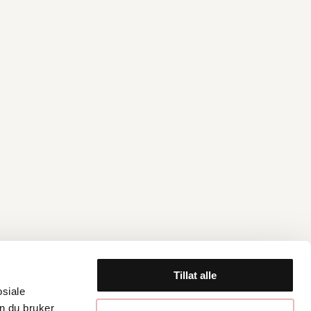
Tillat alle
osiale
n du bruker