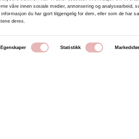
Kontakt oss
nerne våre innen sosiale medier, annonsering og analysearbeid, 
formasjon du har gjort tilgjengelig for dem, eller som de har sa
Stavanger Sentrum AS
stene deres.
Østervåg 6
4006 Stavanger
Tlf:
51 89 51 51
Egenskaper
Statistikk
Markedsfø
E-post:
post@byen.no
Personvernerklæring
Cookies
Getynet CMS | Webdesign og webutvikling av DCode