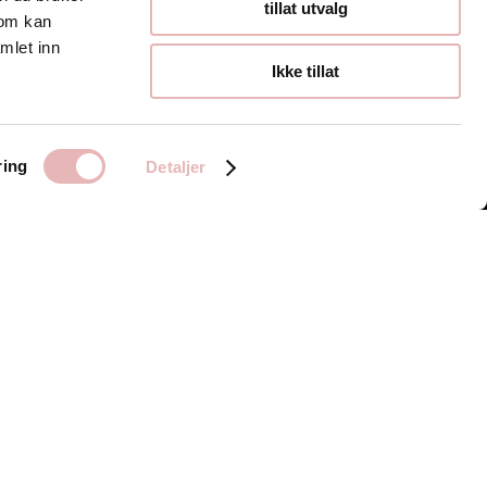
Åpningstider
tillat utvalg
som kan
mlet inn
Hverdager 10:00-
Ikke tillat
19:00
Lørdager 10:00-16:00
ring
Detaljer