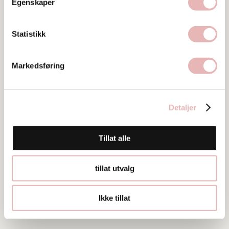
Klubbgata 5, 4013 Stavanger
Egenskaper
Web
Statistikk
Besøk nettside
Ta kontakt
Markedsføring
nettbutikk@capone.no
51938060
Detaljer
Tillat alle
tillat utvalg
Ikke tillat