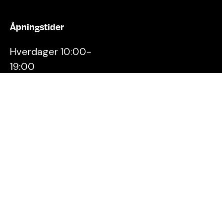
Åpningstider
Hverdager 10:00-
19:00
Lørdager 10:00-16:00
Kontakt oss
Stavanger
Sentrum AS
Østervåg 6
4006 Stavanger
Tlf:
51 89 51 51
E-post: