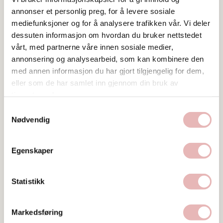
annonser et personlig preg, for å levere sosiale
mediefunksjoner og for å analysere trafikken vår. Vi deler
dessuten informasjon om hvordan du bruker nettstedet
vårt, med partnerne våre innen sosiale medier,
Tar BYENgavekortet
annonsering og analysearbeid, som kan kombinere den
med annen informasjon du har gjort tilgjengelig for dem,
Besøksadresse
eller som de har samlet inn gjennom din bruk av
Verksgata 1, 4013 Stavanger
tjenestene deres.
Samtykkevalg
Web
Nødvendig
Besøk nettside
Ta kontakt
Egenskaper
51221690
Statistikk
Markedsføring