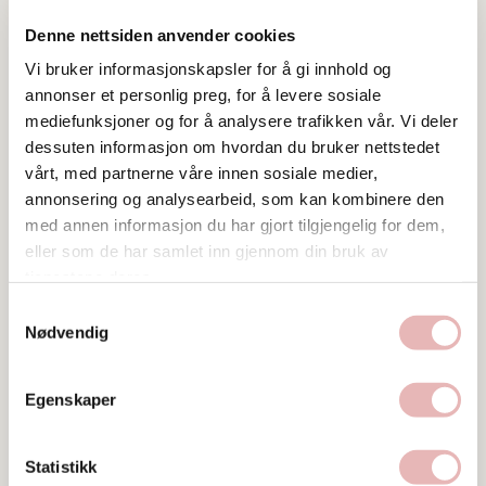
Denne nettsiden anvender cookies
Vi bruker informasjonskapsler for å gi innhold og
annonser et personlig preg, for å levere sosiale
mediefunksjoner og for å analysere trafikken vår. Vi deler
dessuten informasjon om hvordan du bruker nettstedet
vårt, med partnerne våre innen sosiale medier,
Tar BYENgavekortet
annonsering og analysearbeid, som kan kombinere den
med annen informasjon du har gjort tilgjengelig for dem,
Tar digitalt BYENgavekort
eller som de har samlet inn gjennom din bruk av
tjenestene deres.
Besøksadresse
Verksgata 1, 4013 Stavanger
Samtykkevalg
Nødvendig
Web
Besøk nettside
Egenskaper
Ta kontakt
vinor21264@bestseller.com
Statistikk