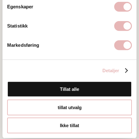
Besøksadresse
Egenskaper
Skagen 3, 4006 Stavanger
Web
Statistikk
Besøk nettside
Markedsføring
Ta kontakt
post@fishandcow.no
51505050
Detaljer
Tillat alle
tillat utvalg
Ikke tillat