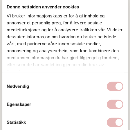
Denne nettsiden anvender cookies
Vi bruker informasjonskapsler for å gi innhold og
annonser et personlig preg, for å levere sosiale
mediefunksjoner og for å analysere trafikken vår. Vi deler
dessuten informasjon om hvordan du bruker nettstedet
vårt, med partnerne våre innen sosiale medier,
annonsering og analysearbeid, som kan kombinere den
med annen informasjon du har gjort tilgjengelig for dem,
Tar BYENgavekortet
eller som de har samlet inn gjennom din bruk av
Besøksadresse
tjenestene deres.
Lars Hertervigsgate 6, 4005 STAVANGER
Samtykkevalg
Nødvendig
Web
Besøk nettside
Egenskaper
Ta kontakt
stavanger@norklinikken.no
Statistikk
51303070