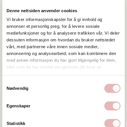
Denne nettsiden anvender cookies
Vi bruker informasjonskapsler for å gi innhold og
annonser et personlig preg, for å levere sosiale
mediefunksjoner og for å analysere trafikken vår. Vi deler
dessuten informasjon om hvordan du bruker nettstedet
vårt, med partnerne våre innen sosiale medier,
Tar BYENgavekortet
annonsering og analysearbeid, som kan kombinere den
med annen informasjon du har gjort tilgjengelig for dem,
Tar digitalt BYENgavekort
eller som de har samlet inn gjennom din bruk av
tjenestene deres.
Besøksadresse
Øvre Holmegate 24, 4006 STAVANGER
Samtykkevalg
Nødvendig
Web
Besøk nettside
Egenskaper
Ta kontakt
Statistikk
ingvild@bobstylister.no